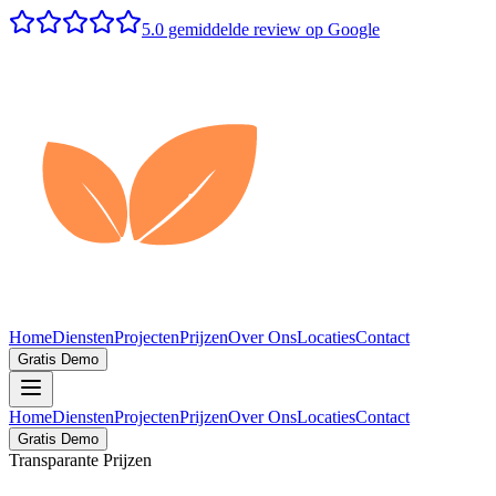
5.0 gemiddelde review op Google
Home
Diensten
Projecten
Prijzen
Over Ons
Locaties
Contact
Gratis Demo
Home
Diensten
Projecten
Prijzen
Over Ons
Locaties
Contact
Gratis Demo
Transparante Prijzen