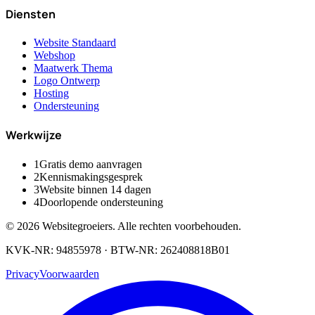
Diensten
Website Standaard
Webshop
Maatwerk Thema
Logo Ontwerp
Hosting
Ondersteuning
Werkwijze
1
Gratis demo aanvragen
2
Kennismakingsgesprek
3
Website binnen 14 dagen
4
Doorlopende ondersteuning
©
2026
Websitegroeiers. Alle rechten voorbehouden.
KVK-NR: 94855978 · BTW-NR: 262408818B01
Privacy
Voorwaarden